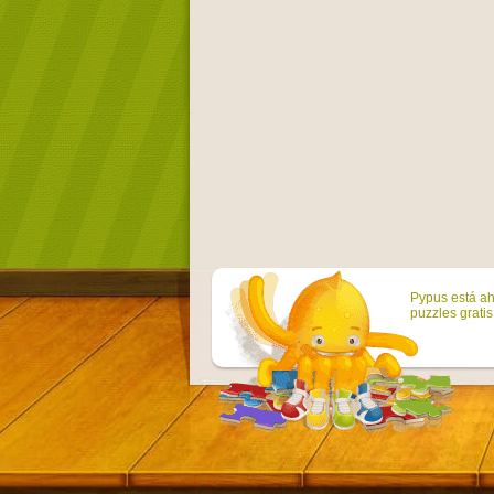
Pypus está ah
puzzles grati