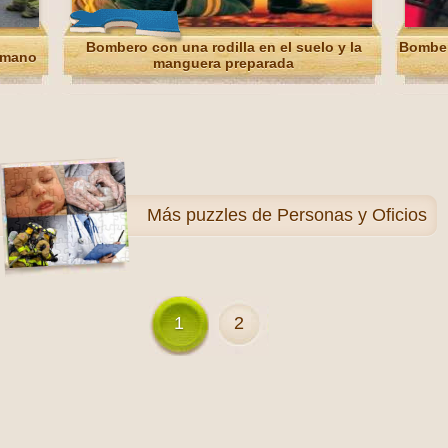
Bombero con una rodilla en el suelo y la
Bomber
 mano
manguera preparada
Más
puzzles de Personas y Oficios
1
2