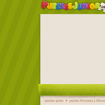
puzzles gratis
puzzles Personas y Oficio