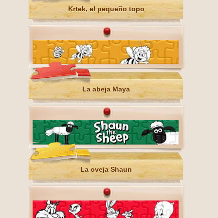
Krtek, el pequeño topo
La abeja Maya
La oveja Shaun