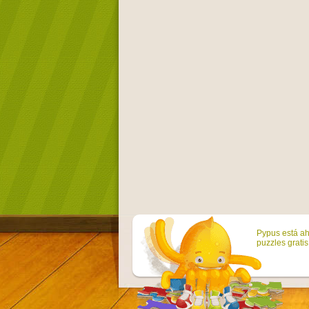
Pypus está ah
puzzles grati