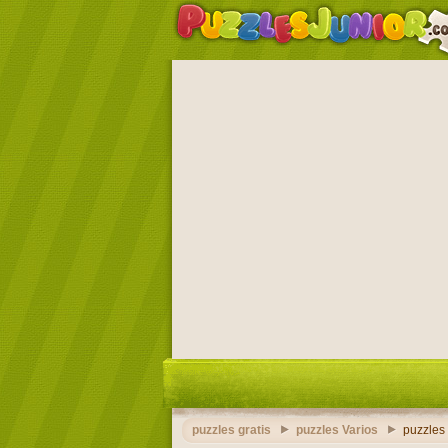
puzzles gratis
puzzles Varios
puzzles