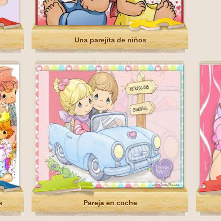
Una parejita de niños
s
Pareja en coche