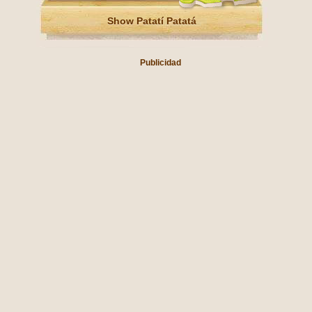
Show Patatí Patatá
Publicidad