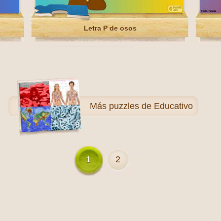
Letra P de osos
Más
puzzles de Educativo
1
2