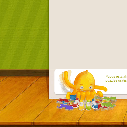
Pypus está ah
puzzles grati