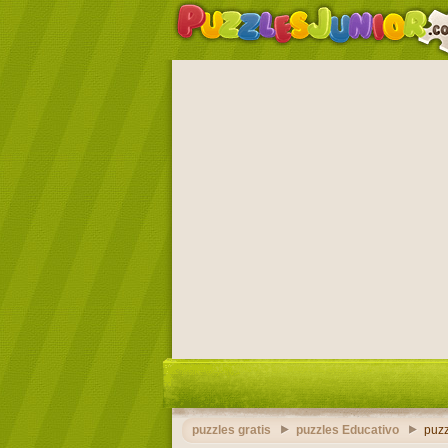
puzzles gratis
puzzles Educativo
puzz