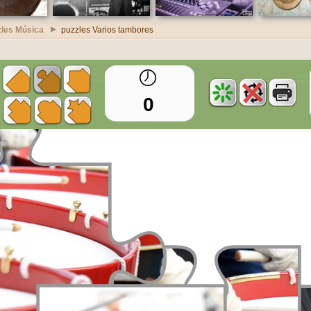
zles Música
puzzles Varios tambores
0