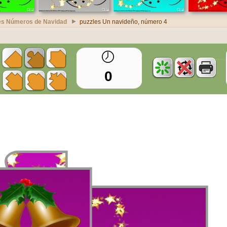
es Números de Navidad
puzzles Un navideño, número 4
0