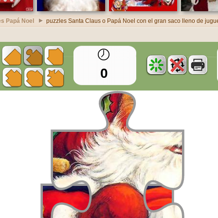
es Papá Noel
puzzles Santa Claus o Papá Noel con el gran saco lleno de jugue
0