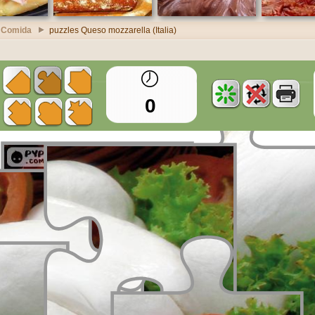
 Comida
puzzles Queso mozzarella (Italia)
0