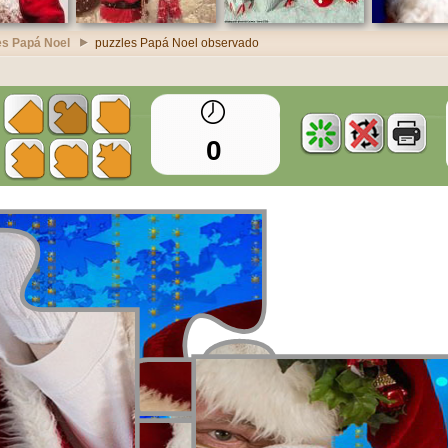
es Papá Noel
puzzles Papá Noel observado
0