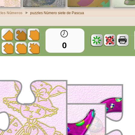
zles Números
puzzles Número siete de Pascua
0