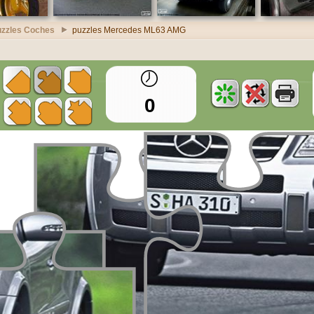
uzzles Coches
puzzles Mercedes ML63 AMG
0