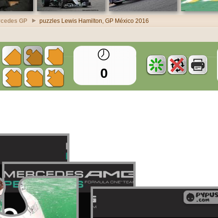
rcedes GP
puzzles Lewis Hamilton, GP México 2016
0