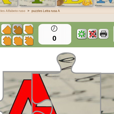
les Alfabeto ruso
puzzles Letra rusa А
0