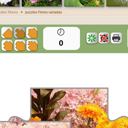
zles Flores
puzzles Flores variadas
0