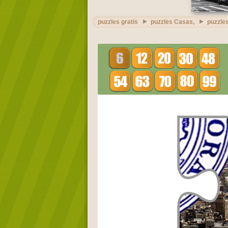
puzzles gratis
puzzles Casas,
puzzle