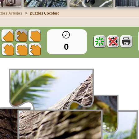
zles Árboles
puzzles Cocotero
0