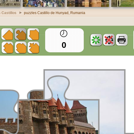
 Castillos
puzzles Castillo de Hunyad, Rumania
0