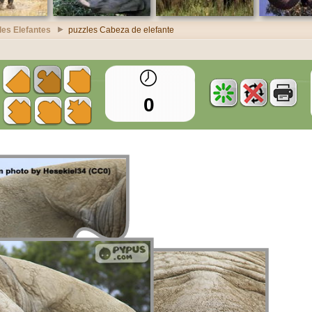
les Elefantes
puzzles Cabeza de elefante
0