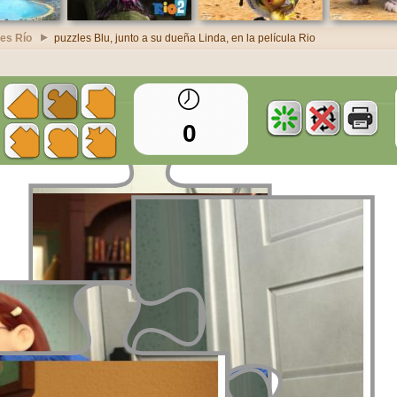
les Río
puzzles Blu, junto a su dueña Linda, en la película Rio
0